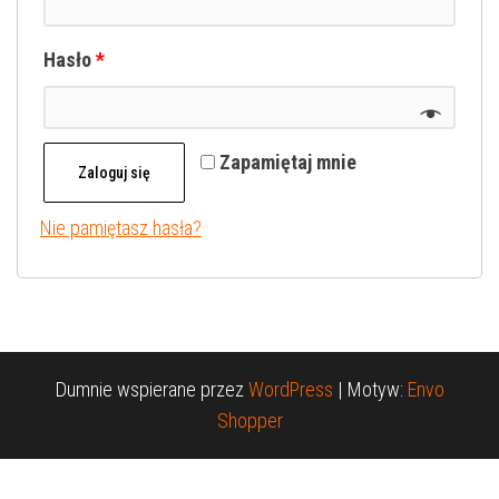
Hasło
*
Zapamiętaj mnie
Zaloguj się
Nie pamiętasz hasła?
Dumnie wspierane przez
WordPress
|
Motyw:
Envo
Shopper